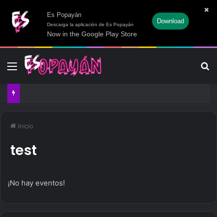
✖
Es Popayán
Download
Descarga la aplicación de Es Popayán
Now in the Google Play Store
Menú
B
Inicio
test
¡No hay eventos!